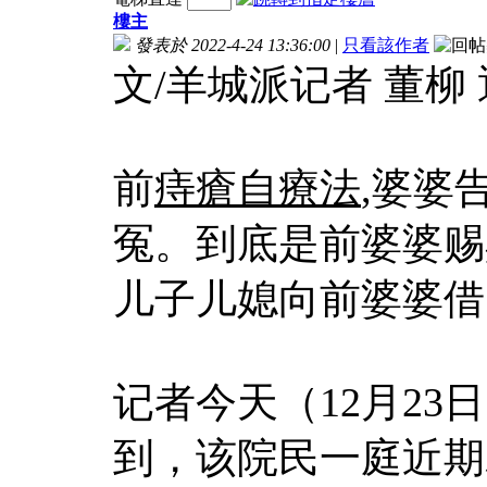
樓主
發表於 2022-4-24 13:36:00
|
只看該作者
文/羊城派记者 董柳
前
痔瘡自療法
,婆婆
冤。到底是前婆婆赐
儿子儿媳向前婆婆借
记者今天（12月2
到，该院民一庭近期