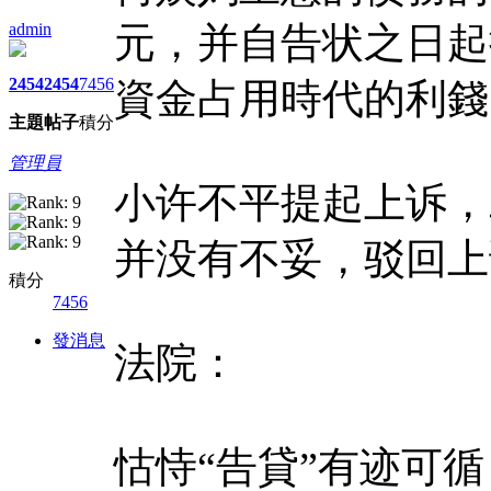
admin
元，并自告状之日起
2454
2454
7456
資金占用時代的利錢
主題
帖子
積分
管理員
小许不平提起上诉，
并没有不妥，驳回上
積分
7456
發消息
法院：
怙恃“告貸”有迹可