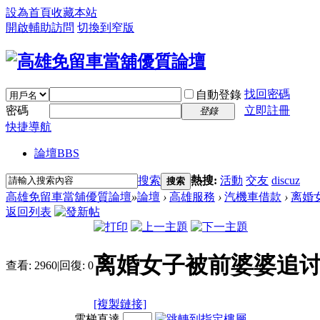
設為首頁
收藏本站
開啟輔助訪問
切換到窄版
找回密碼
自動登錄
密碼
立即註冊
登錄
快捷導航
論壇
BBS
搜索
熱搜:
活動
交友
discuz
搜索
高雄免留車當舖優質論壇
»
論壇
›
高雄服務
›
汽機車借款
›
离婚女
返回列表
离婚女子被前婆婆追讨1
查看:
2960
|
回復:
0
[複製鏈接]
電梯直達